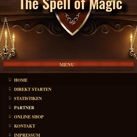
MENU
HOME
DIREKT STARTEN
STATISTIKEN
PARTNER
ONLINE SHOP
KONTAKT
IMPRESSUM